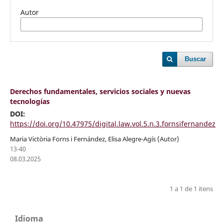
Autor
Buscar
Derechos fundamentales, servicios sociales y nuevas
tecnologías
DOI:
https://doi.org/10.47975/digital.law.vol.5.n.3.fornsifernandez
Maria Victòria Forns i Fernández, Elisa Alegre-Agís (Autor)
13-40
08.03.2025
1 a 1 de 1 itens
Idioma