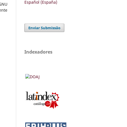
Español (España)
 GNU
ente
Enviar Submissão
Indexadores