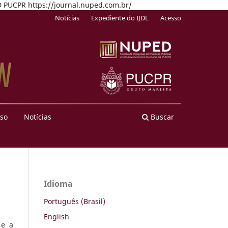
PED PUCPR https://journal.nuped.com.br/
Notícias
Expediente do IJDL
Acesso
so
Notícias
Buscar
Idioma
Português (Brasil)
English
 e a