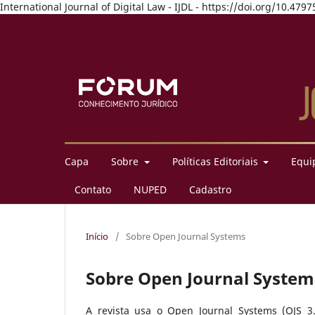
International Journal of Digital Law - IJDL - https://doi.org/10.4
Capa
Sobre
Políticas Editoriais
Equip
Contato
NUPED
Cadastro
Início
/
Sobre Open Journal Systems
Sobre Open Journal System
A revista usa o Open Journal Systems (OJS 3.