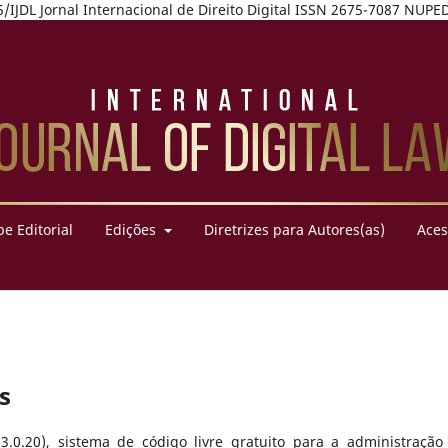
7975/IJDL Jornal Internacional de Direito Digital ISSN 2675-7087 NU
e Editorial
Edições
Diretrizes para Autores(as)
Aces
s
3.0.20), sistema de código livre gratuito para a administração