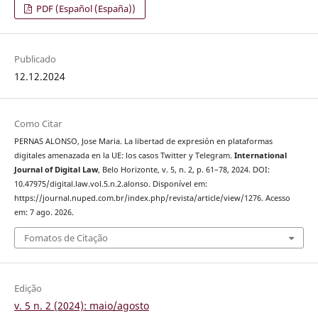
PDF (Español (España))
Publicado
12.12.2024
Como Citar
PERNAS ALONSO, Jose Maria. La libertad de expresión en plataformas
digitales amenazada en la UE: los casos Twitter y Telegram.
International
Journal of Digital Law
, Belo Horizonte, v. 5, n. 2, p. 61–78, 2024. DOI:
10.47975/digital.law.vol.5.n.2.alonso. Disponível em:
https://journal.nuped.com.br/index.php/revista/article/view/1276. Acesso
em: 7 ago. 2026.
Fomatos de Citação
Edição
v. 5 n. 2 (2024): maio/agosto