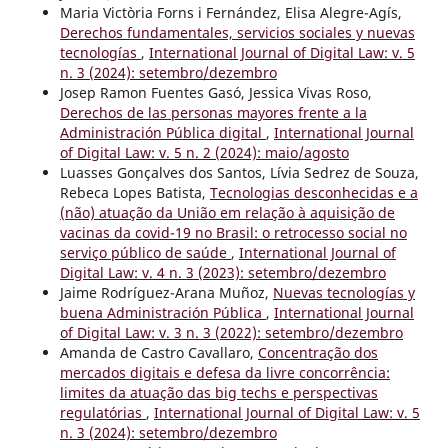
Maria Victòria Forns i Fernández, Elisa Alegre-Agís,
Derechos fundamentales, servicios sociales y nuevas
tecnologías
,
International Journal of Digital Law: v. 5
n. 3 (2024): setembro/dezembro
Josep Ramon Fuentes Gasó, Jessica Vivas Roso,
Derechos de las personas mayores frente a la
Administración Pública digital
,
International Journal
of Digital Law: v. 5 n. 2 (2024): maio/agosto
Luasses Gonçalves dos Santos, Lívia Sedrez de Souza,
Rebeca Lopes Batista,
Tecnologias desconhecidas e a
(não) atuação da União em relação à aquisição de
vacinas da covid-19 no Brasil: o retrocesso social no
serviço público de saúde
,
International Journal of
Digital Law: v. 4 n. 3 (2023): setembro/dezembro
Jaime Rodríguez-Arana Muñoz,
Nuevas tecnologías y
buena Administración Pública
,
International Journal
of Digital Law: v. 3 n. 3 (2022): setembro/dezembro
Amanda de Castro Cavallaro,
Concentração dos
mercados digitais e defesa da livre concorrência:
limites da atuação das big techs e perspectivas
regulatórias
,
International Journal of Digital Law: v. 5
n. 3 (2024): setembro/dezembro