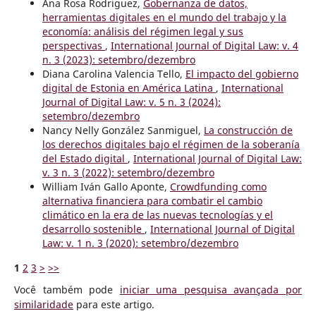
Ana Rosa Rodriguez,
Gobernanza de datos,
herramientas digitales en el mundo del trabajo y la
economía: análisis del régimen legal y sus
perspectivas
,
International Journal of Digital Law: v. 4
n. 3 (2023): setembro/dezembro
Diana Carolina Valencia Tello,
El impacto del gobierno
digital de Estonia en América Latina
,
International
Journal of Digital Law: v. 5 n. 3 (2024):
setembro/dezembro
Nancy Nelly González Sanmiguel,
La construcción de
los derechos digitales bajo el régimen de la soberanía
del Estado digital
,
International Journal of Digital Law:
v. 3 n. 3 (2022): setembro/dezembro
William Iván Gallo Aponte,
Crowdfunding como
alternativa financiera para combatir el cambio
climático en la era de las nuevas tecnologías y el
desarrollo sostenible
,
International Journal of Digital
Law: v. 1 n. 3 (2020): setembro/dezembro
1
2
3
>
>>
Você também pode
iniciar uma pesquisa avançada por
similaridade
para este artigo.