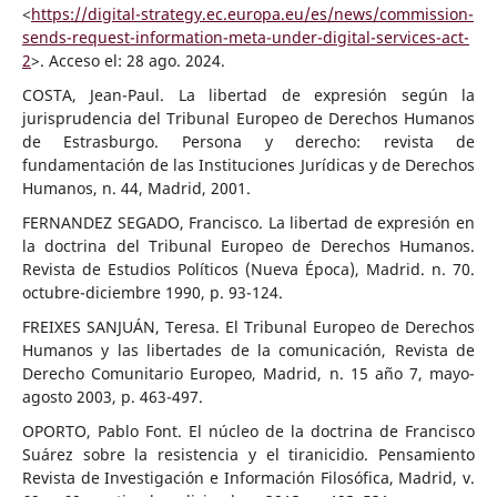
<
https://digital-strategy.ec.europa.eu/es/news/commission-
sends-request-information-meta-under-digital-services-act-
2
>. Acceso el: 28 ago. 2024.
COSTA, Jean-Paul. La libertad de expresión según la
jurisprudencia del Tribunal Europeo de Derechos Humanos
de Estrasburgo. Persona y derecho: revista de
fundamentación de las Instituciones Jurídicas y de Derechos
Humanos, n. 44, Madrid, 2001.
FERNANDEZ SEGADO, Francisco. La libertad de expresión en
la doctrina del Tribunal Europeo de Derechos Humanos.
Revista de Estudios Políticos (Nueva Época), Madrid. n. 70.
octubre-diciembre 1990, p. 93-124.
FREIXES SANJUÁN, Teresa. El Tribunal Europeo de Derechos
Humanos y las libertades de la comunicación, Revista de
Derecho Comunitario Europeo, Madrid, n. 15 año 7, mayo-
agosto 2003, p. 463-497.
OPORTO, Pablo Font. El núcleo de la doctrina de Francisco
Suárez sobre la resistencia y el tiranicidio. Pensamiento
Revista de Investigación e Información Filosófica, Madrid, v.