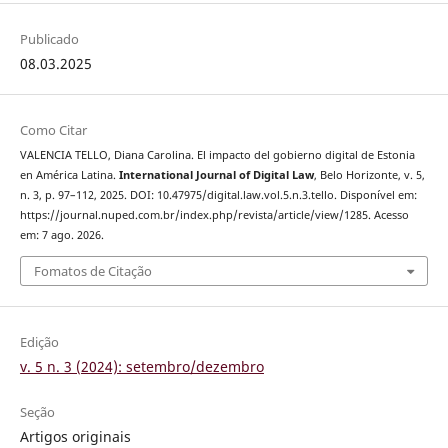
Publicado
08.03.2025
Como Citar
VALENCIA TELLO, Diana Carolina. El impacto del gobierno digital de Estonia
en América Latina.
International Journal of Digital Law
, Belo Horizonte, v. 5,
n. 3, p. 97–112, 2025. DOI: 10.47975/digital.law.vol.5.n.3.tello. Disponível em:
https://journal.nuped.com.br/index.php/revista/article/view/1285. Acesso
em: 7 ago. 2026.
Fomatos de Citação
Edição
v. 5 n. 3 (2024): setembro/dezembro
Seção
Artigos originais