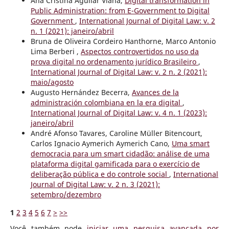
Ana Cristina Aguilar Viana,
Digital transformation in
Public Administration: from E-Government to Digital
Government
,
International Journal of Digital Law: v. 2
n. 1 (2021): janeiro/abril
Bruna de Oliveira Cordeiro Hanthorne, Marco Antonio
Lima Berberi ,
Aspectos controvertidos no uso da
prova digital no ordenamento jurídico Brasileiro
,
International Journal of Digital Law: v. 2 n. 2 (2021):
maio/agosto
Augusto Hernández Becerra,
Avances de la
administración colombiana en la era digital
,
International Journal of Digital Law: v. 4 n. 1 (2023):
janeiro/abril
André Afonso Tavares, Caroline Müller Bitencourt,
Carlos Ignacio Aymerich Aymerich Cano,
Uma smart
democracia para um smart cidadão: análise de uma
plataforma digital gamificada para o exercício de
deliberação pública e do controle social
,
International
Journal of Digital Law: v. 2 n. 3 (2021):
setembro/dezembro
1
2
3
4
5
6
7
>
>>
Você também pode
iniciar uma pesquisa avançada por