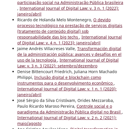
participação social na Administração Pública brasileira
,
International Journal of Digital Law: v. 3 n. 1 (2022):
janeiro/abril
Ricardo de Holanda Melo Montenegro,
O devido
processo tecnológico na prestação de serviços digitais
(tratamento de conteúdo digital) sob
responsabilidade das big techs
,
International Journal
of Digital Law: v. 4 n. 1 (2023): janeiro/abril
Jaime Andrés Villacreses Valle,
Transformación digital
de la administración pública: avances y desafíos en el
uso de la tecnología
,
International Journal of Digital
Law: v. 3 n. 3 (2022): setembro/dezembro
Denise Bittencourt Friedrich, Juliana Horn Machado
Philippi,
Inclusão digital e blockchain como
instrumentos para o desenvolvimento econômico
,
International Journal of Digital Law: v. 1 n. 1 (2020):
janeiro/abril
José Sérgio da Silva Cristóvam, Orides Mezzaroba,
Paulo Ricardo Maroso Pereira,
Controle social e o
paradigma da Administração Pública digital no Brasil
,
International Journal of Digital Law: v. 2 n. 2 (2021):
maio/agosto