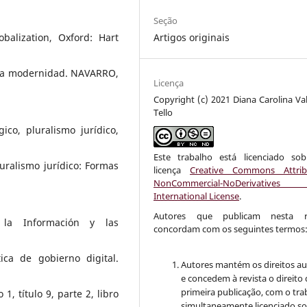
Seção
Artigos originais
balization, Oxford: Hart
eva modernidad. NAVARRO,
Licença
Copyright (c) 2021 Diana Carolina Val
Tello
co, pluralismo jurídico,
Este trabalho está licenciado s
uralismo jurídico: Formas
licença
Creative Commons Attrib
NonCommercial-NoDerivative
International License
.
Autores que publicam nesta re
 la Información y las
concordam com os seguintes termos
ica de gobierno digital.
Autores mantém os direitos au
e concedem à revista o direito
primeira publicação, com o tra
1, título 9, parte 2, libro
simultaneamente licenciado s