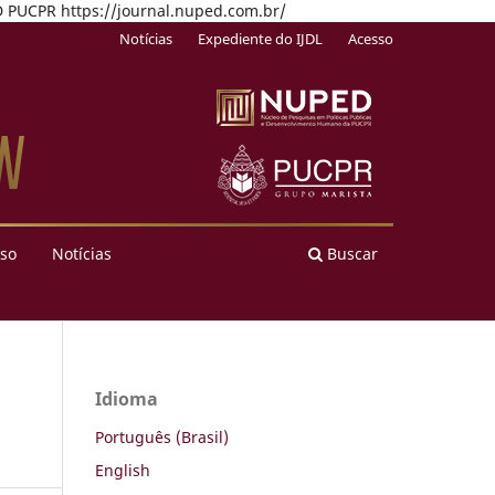
PED PUCPR https://journal.nuped.com.br/
Notícias
Expediente do IJDL
Acesso
so
Notícias
Buscar
Idioma
Português (Brasil)
English