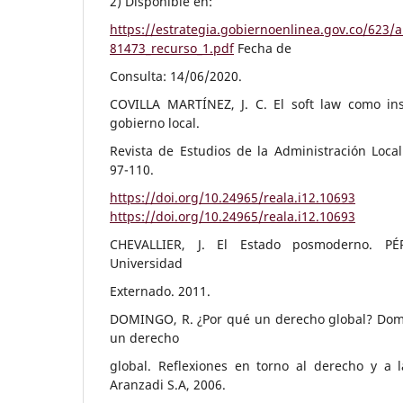
2) Disponible en:
https://estrategia.gobiernoenlinea.gov.co/623/ar
81473_recurso_1.pdf
Fecha de
Consulta: 14/06/2020.
COVILLA MARTÍNEZ, J. C. El soft law como ins
gobierno local.
Revista de Estudios de la Administración Loca
97-110.
https://doi.org/10.24965/reala.i12.10693
https://doi.org/10.24965/reala.i12.10693
CHEVALLIER, J. El Estado posmoderno. PÉR
Universidad
Externado. 2011.
DOMINGO, R. ¿Por qué un derecho global? Domin
un derecho
global. Reflexiones en torno al derecho y a l
Aranzadi S.A, 2006.