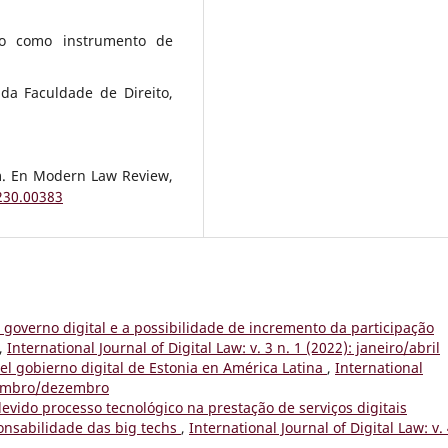
ico como instrumento de
 da Faculdade de Direito,
sm. En Modern Law Review,
230.00383
o governo digital e a possibilidade de incremento da participação
,
International Journal of Digital Law: v. 3 n. 1 (2022): janeiro/abril
el gobierno digital de Estonia en América Latina
,
International
setembro/dezembro
evido processo tecnológico na prestação de serviços digitais
onsabilidade das big techs
,
International Journal of Digital Law: v. 