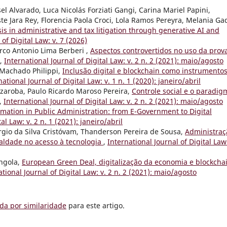
l Alvarado, Luca Nicolás Forziati Gangi, Carina Mariel Papini,
e Jara Rey, Florencia Paola Croci, Lola Ramos Pereyra, Melania Ga
sis in administrative and tax litigation through generative AI and
 of Digital Law: v. 7 (2026)
rco Antonio Lima Berberi ,
Aspectos controvertidos no uso da prov
,
International Journal of Digital Law: v. 2 n. 2 (2021): maio/agosto
n Machado Philippi,
Inclusão digital e blockchain como instrumento
national Journal of Digital Law: v. 1 n. 1 (2020): janeiro/abril
zzaroba, Paulo Ricardo Maroso Pereira,
Controle social e o paradig
,
International Journal of Digital Law: v. 2 n. 2 (2021): maio/agosto
rmation in Public Administration: from E-Government to Digital
al Law: v. 2 n. 1 (2021): janeiro/abril
rgio da Silva Cristóvam, Thanderson Pereira de Sousa,
Administraç
ualdade no acesso à tecnologia
,
International Journal of Digital Law:
engola,
European Green Deal, digitalização da economia e blockchai
ational Journal of Digital Law: v. 2 n. 2 (2021): maio/agosto
da por similaridade
para este artigo.