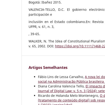
Bogotá: Ibañez 2015.
VALENCIA-TELLO, D.C. El gobierno electrón
participación e
inclusión en el Estado colombiano.En: Revista
UFPR, v. 61, n. 3,
, 39-65.
WALKER, N. The Idea of Constitutional Plurali
v. 65, 2002. DOI:
https://doi.org/10.1111/1468-2
Artigos Semelhantes
Fábio Lins de Lessa Carvalho,
A nova lei d
social na Administração Pública brasileira
Diana Carolina Valencia Tello,
El impacto d
Journal of Digital Law: v. 5 n. 3 (2024): 
Ricardo de Holanda Melo Montenegro,
O d
(tratamento de conteúdo digital) sob resp
1 (2023): janeiro/abril