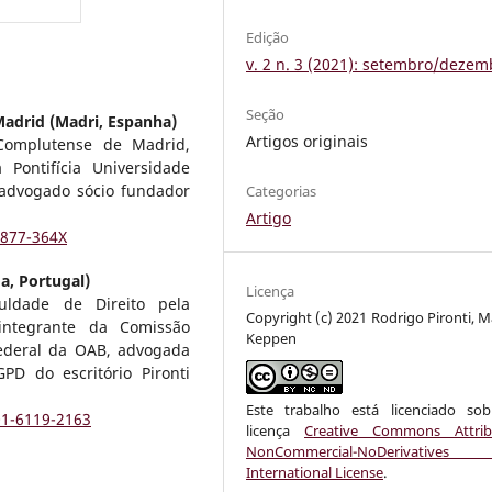
Edição
v. 2 n. 3 (2021): setembro/dezem
Seção
adrid (Madri, Espanha)
Artigos originais
 Complutense de Madrid,
Pontifícia Universidade
 e advogado sócio fundador
Categorias
Artigo
7877-364X
a, Portugal)
Licença
ldade de Direito pela
Copyright (c) 2021 Rodrigo Pironti, M
 integrante da Comissão
Keppen
ederal da OAB, advogada
D do escritório Pironti
Este trabalho está licenciado s
01-6119-2163
licença
Creative Commons Attrib
NonCommercial-NoDerivative
International License
.