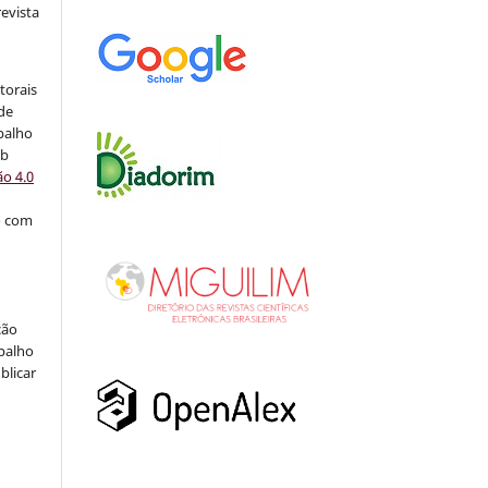
vista
:
torais
 de
balho
ob
o 4.0
o com
ção
abalho
blicar