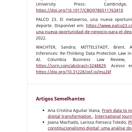
University Press: Cambrid
https://doi.org/10.1017/CBO9780511763410
PALCO 23. El metaverso, una nueva oportun
deporte. Disponível em:
https://www.palco23.c
una-nueva-oportunidad-de-negocio-para-el-dep
2022.
WACHTER, Sandra; MITTELSTADT, Brent. 
Inferences: Re-Thinking Data Protection Law i
AI. Columbia Business Law Review, 2
https://ssrn.com/abstract=3248829
. Acesso e
https://doi.org/10.31228/osf.io/mu2kf
Artigos Semelhantes
Ana Cristina Aguilar Viana,
From data to in
digital transformation
,
International Journa
Joana Machado, Larissa Fonseca Toledo,
P
constitucionalismo digital: uma análise d