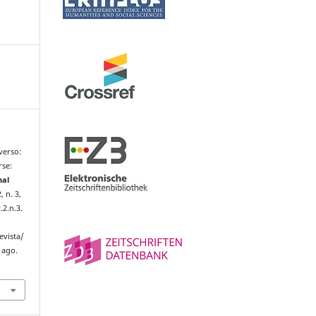
verso:
rse:
nal
, n. 3,
.2.n.3.
evista/
 ago.