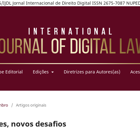
7975/IJDL Jornal Internacional de Direito Digital ISSN 2675-7087 NU
e Editorial
Edições
Diretrizes para Autores(as)
Aces
embro
/
Artigos originais
s, novos desafios