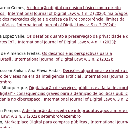
 Carmo Gomes,
A educação digital no ensino básico como direito
mos
,
International Journal of Digital Law: v. 1 n. 2 (2020): maio/agos
 dos mercados digitais e defesa da livre concorrência: limites da
latórias
,
International Journal of Digital Law: v. 5 n. 3 (2024):
a Lopez Valle,
Os desafios quanto a preservação da privacidade e 
ntos IoT
,
International Journal of Digital Law: v. 4 n. 1 (2023):
 de Almendra Freitas,
Os desafios e as perspectivas para a
 Brasil
,
International Journal of Digital Law: v. 3 n. 2 (2022):
ssoni Saikali, Ana Flávia Hadas,
Decisões algorítmicas e direito à 
de vieses na era da inteligência artificial
,
International Journal o
zembro
ga Albuquerque,
Digitalização de serviços públicos e a falta de acor
gital” - consequências graves para a definição de políticas públi
dadania no ciberespaço
,
International Journal of Digital Law: v. 3 n. 2
an `Pompeu,
A destinação da receita de infoprodutos após a morte 
al Law: v. 3 n. 3 (2022): setembro/dezembro
un,
Marketplace Digital para compras públicas
,
International Journa
zembro