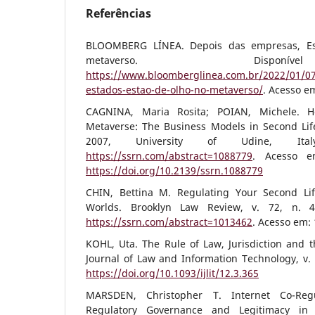
Referências
BLOOMBERG LÍNEA. Depois das empresas, Es
metaverso. Dispo
https://www.bloomberglinea.com.br/2022/01/0
estados-estao-de-olho-no-metaverso/
. Acesso em
CAGNINA, Maria Rosita; POIAN, Michele. 
Metaverse: The Business Models in Second Lif
2007, University of Udine, Ital
https://ssrn.com/abstract=1088779
. Acesso e
https://doi.org/10.2139/ssrn.1088779
CHIN, Bettina M. Regulating Your Second Lif
Worlds. Brooklyn Law Review, v. 72, n. 4
https://ssrn.com/abstract=1013462
. Acesso em: 
KOHL, Uta. The Rule of Law, Jurisdiction and th
Journal of Law and Information Technology, v. 1
https://doi.org/10.1093/ijlit/12.3.365
MARSDEN, Christopher T. Internet Co-Reg
Regulatory Governance and Legitimacy in