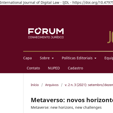
International Journal of Digital Law - IJDL - https://doi.org/10.4
Capa
Sobre
Políticas Editoriais
Equip
Contato
NUPED
Cadastro
Início
/
Arquivos
/
v. 2 n. 3 (2021): setembro/dez
Metaverso: novos horizonte
Metaverse: new horizons, new challenges