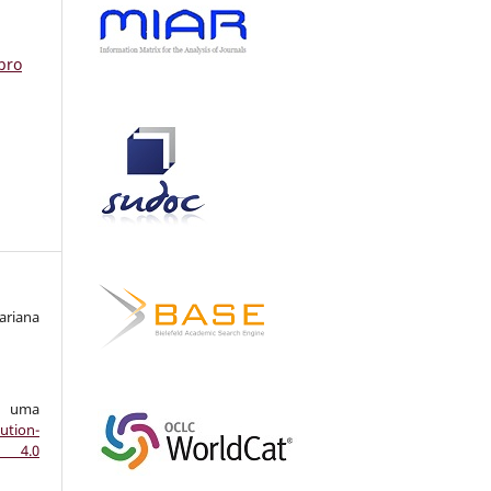
bro
ariana
ob uma
ution-
s 4.0