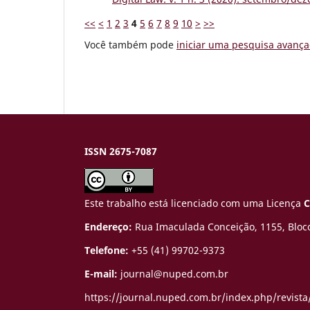
<<
<
1
2
3
4
5
6
7
8
9
10
>
>>
Você também pode
iniciar uma pesquisa avança
ISSN 2675-7087
Este trabalho está licenciado com uma Licença
C
Endereço:
Rua Imaculada Conceição, 1155, Bloco
Telefone:
+55 (41) 99702-9373
E-mail:
journal@nuped.com.br
https://journal.nuped.com.br/index.php/revista