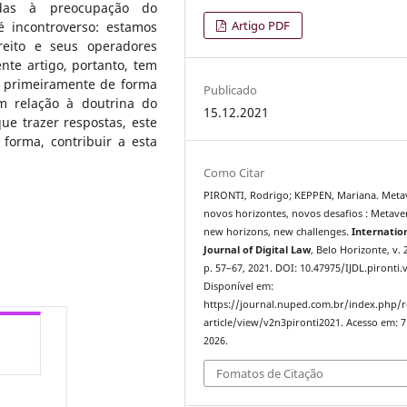
adas à preocupação do
Artigo PDF
 incontroverso: estamos
eito e seus operadores
nte artigo, portanto, tem
, primeiramente de forma
Publicado
m relação à doutrina do
15.12.2021
e trazer respostas, este
forma, contribuir a esta
Como Citar
PIRONTI, Rodrigo; KEPPEN, Mariana. Meta
novos horizontes, novos desafios : Metave
new horizons, new challenges.
Internatio
Journal of Digital Law
, Belo Horizonte, v. 2
p. 57–67, 2021. DOI: 10.47975/IJDL.pironti.v
Disponível em:
https://journal.nuped.com.br/index.php/r
article/view/v2n3pironti2021. Acesso em: 7
2026.
Fomatos de Citação