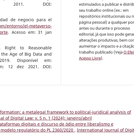
ge, 2011. DOI:
estimulados a publicar e distrib
seu trabalho online (ex.: em
repositórios institucionais ou 
idad de negocio para el
página pessoal) a qualquer po
om/entorno/el-metaverso-
antes ou durante o processo
orte
. Acesso em: 31 jan
editorial, já que isso pode gera
alterações produtivas, bem c
aumentar o impacto e a citaçã
A Right to Reasonable
trabalho publicado (Veja
O Efe
n the Age of Big Data and
Acesso Livre
).
019. Disponível em:
m: 12 dez 2021. DOI:
formation: a metalegal framework to political-juridical analysis of
l of Digital Law: v. 5 n. 1 (2024): janeiro/abril
lataformas digitais e discurso de ódio entre liberalismo e
o modelo regulatório do PL 2360/2020
,
International Journal of Digi