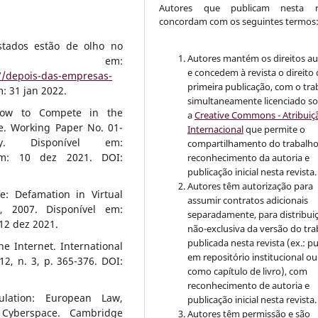
Autores que publicam nesta re
concordam com os seguintes termos
tados estão de olho no
Autores mantém os direitos au
nível em:
e concedem à revista o direito
7/depois-das-empresas-
primeira publicação, com o tra
: 31 jan 2022.
simultaneamente licenciado s
How to Compete in the
a
Creative Commons - Atribuiçã
e. Working Paper No. 01-
Internacional
que permite o
y. Disponível em:
compartilhamento do trabalh
m: 10 dez 2021. DOI:
reconhecimento da autoria e
publicação inicial nesta revista.
Autores têm autorização para
e: Defamation in Virtual
assumir contratos adicionais
, 2007. Disponível em:
separadamente, para distribui
12 dez 2021.
não-exclusiva da versão do tr
publicada nesta revista (ex.: pu
e Internet. International
em repositório institucional ou
2, n. 3, p. 365-376. DOI:
como capítulo de livro), com
reconhecimento de autoria e
ulation: European Law,
publicação inicial nesta revista.
 Cyberspace. Cambridge
Autores têm permissão e são