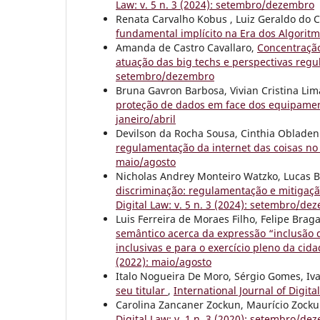
Law: v. 5 n. 3 (2024): setembro/dezembro
Renata Carvalho Kobus , Luiz Geraldo do
fundamental implícito na Era dos Algorit
Amanda de Castro Cavallaro,
Concentração
atuação das big techs e perspectivas regu
setembro/dezembro
Bruna Gavron Barbosa, Vivian Cristina Lim
proteção de dados em face dos equipame
janeiro/abril
Devilson da Rocha Sousa, Cinthia Obladen
regulamentação da internet das coisas no
maio/agosto
Nicholas Andrey Monteiro Watzko, Lucas Bo
discriminação: regulamentação e mitigação 
Digital Law: v. 5 n. 3 (2024): setembro/de
Luis Ferreira de Moraes Filho, Felipe Bra
semântico acerca da expressão “inclusão di
inclusivas e para o exercício pleno da ci
(2022): maio/agosto
Italo Nogueira De Moro, Sérgio Gomes, Iv
seu titular
,
International Journal of Digit
Carolina Zancaner Zockun, Maurício Zock
Digital Law: v. 1 n. 3 (2020): setembro/de