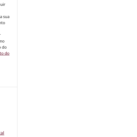
uir
na sua
nto
r
omo
o do
ito do
tal