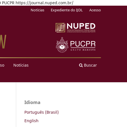
PED PUCPR https://journal.nuped.com.br/
Notícias
Expediente do IJDL
Acesso
so
Notícias
Buscar
Idioma
Português (Brasil)
English