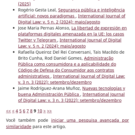
(2025)
Rogério Gesta Leal,
Segurança pública e inteligência
artificial: novos paradigmas
,
International Journal of
Digital Law: v. 5 n. 2 (2024): maio/agosto
Jose Maria Pernas Alonso,
La libertad de expresión en
plataformas digitales amenazada en la UE: los casos
Twitter y Telegram
,
International Journal of Digital
Law: v. 5 n. 2 (2024): maio/agosto
Rafaella Queiroz Del Rei Conversani, Tais Macêdo de
Brito Cunha, Rod Daniel Gomes,
Administração
Pública como consumidora e a aplicabilidade do
Código de Defesa do Consumidor aos contratos
administrativos
,
International Journal of Digital Law:
v. 3 n. 3 (2022): setembro/dezembro
Jaime Rodríguez-Arana Muñoz,
Nuevas tecnologías y
buena Administración Pública
,
International Journal
of Digital Law: v. 3 n. 3 (2022): setembro/dezembro
<<
<
4
5
6
7
8
9
10
>
>>
Você também pode
iniciar uma pesquisa avançada por
similaridade
para este artigo.