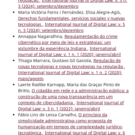
regulação
,
International Journal of Digital Law: v. 5 n.
3 (2024): setembro/dezembro
Maria Victòria Forns i Fernández, Elisa Alegre-Agís,
Derechos fundamentales, servicios sociales y nuevas
tecnologías
,
International Journal of Digital Law: v. 5
n. 3 (2024): setembro/dezembro
Annappa Nagarathna,
Regulamentação do crime
cibernético por meio de leis e estratégias: um
vislumbre da experiência Indiana
,
International
Journal of Digital Law: v. 1 n. 1 (2020): janeiro/abril
Thiago Marrara, Gustavo Gil Gasiola,
Regulação de
novas tecnologias e novas tecnologias na regulação
,
International Journal of Digital Law: v. 1 n. 2 (2020):
maio/agosto
Laerte Radtke Karnopp, Maria das Graças Pinto de
Britto,
O cidadão em rede e a administração pública: a
construção de uma nova transparência em um
contexto de cibercidadania
,
International Journal of
Digital Law: v. 3 n. 1 (2022): janeiro/abril
Fábio Lins de Lessa Carvalho,
O princípio da
simplicidade administrativa como proposta de
humanização em tempos de complexidade jurídico-
tecnológica
,
International Journal of Digital Law: v. 6