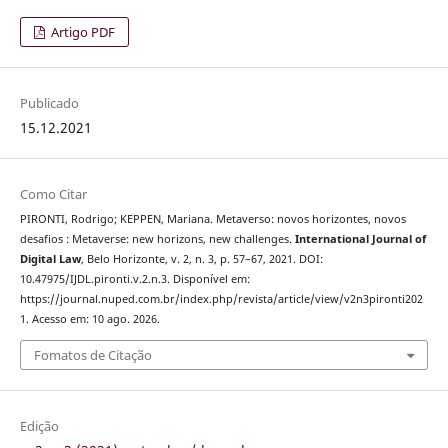
Artigo PDF
Publicado
15.12.2021
Como Citar
PIRONTI, Rodrigo; KEPPEN, Mariana. Metaverso: novos horizontes, novos
desafios : Metaverse: new horizons, new challenges.
International Journal of
Digital Law
, Belo Horizonte, v. 2, n. 3, p. 57–67, 2021. DOI:
10.47975/IJDL.pironti.v.2.n.3. Disponível em:
https://journal.nuped.com.br/index.php/revista/article/view/v2n3pironti202
1. Acesso em: 10 ago. 2026.
Fomatos de Citação
Edição